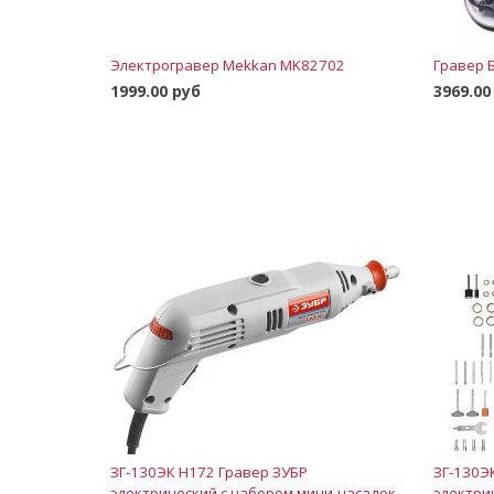
Электрогравер Mekkan MK82702
Гравер 
1999.00 руб
3969.00
В корзину
ЗГ-130ЭК H172 Гравер ЗУБР
ЗГ-130Э
электрический с набором мини-насадок
электри