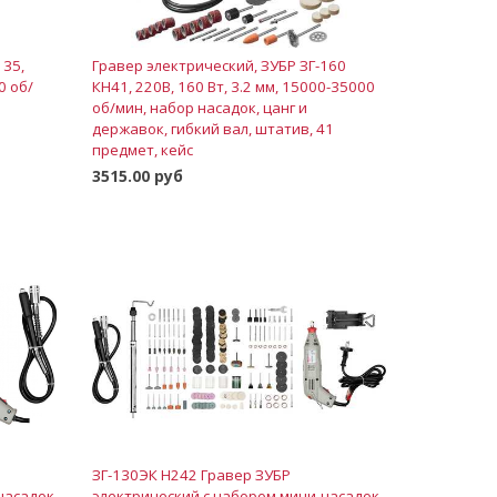
135,
Гравер электрический, ЗУБР ЗГ-160
0 об/
КН41, 220В, 160 Вт, 3.2 мм, 15000-35000
об/мин, набор насадок, цанг и
державок, гибкий вал, штатив, 41
предмет, кейс
3515.00 руб
В корзину
ЗГ-130ЭК H242 Гравер ЗУБР
насадок
электрический с набором мини-насадок