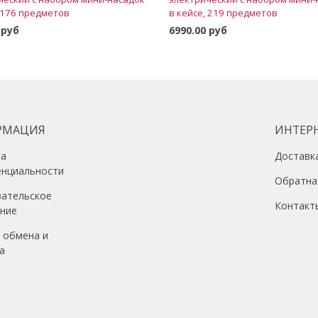
, 176 предметов
в кейсе, 219 предметов
 руб
6990.00 руб
В корзину
В корзину
РМАЦИЯ
ИНТЕР
ка
Доставк
енциальности
Обратна
вательское
Контакт
ение
 обмена и
а