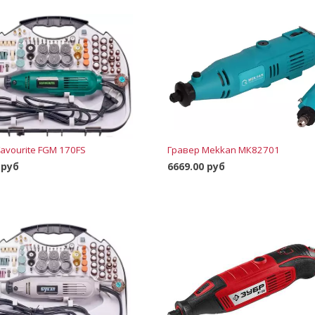
avourite FGM 170FS
Гравер Mekkan МК82701
 руб
6669.00 руб
В корзину
В корзину