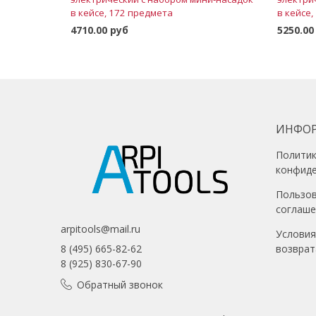
в кейсе, 172 предмета
в кейсе
4710.00 руб
5250.00
В корзину
ИНФО
Полити
конфид
Пользо
соглаш
arpitools@mail.ru
Условия
возврат
8 (495) 665-82-62
8 (925) 830-67-90
Обратный звонок