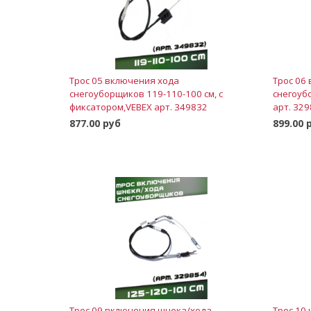
Трос 05 включения хода
Трос 06
снегоуборщиков 119-110-100 см, с
снегоуб
фиксатором,VEBEX арт. 349832
арт. 32
877.00 руб
899.00 
В корзину
Трос 09 включения шнека/хода
Трос 10