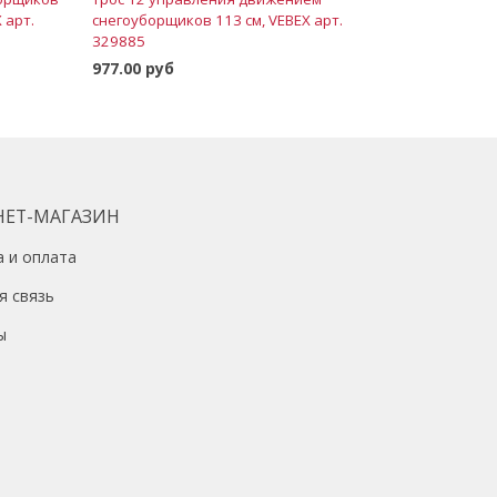
 арт.
снегоуборщиков 113 см, VEBEX арт.
329885
977.00 руб
В корзину
НЕТ-МАГАЗИН
а и оплата
я связь
ы