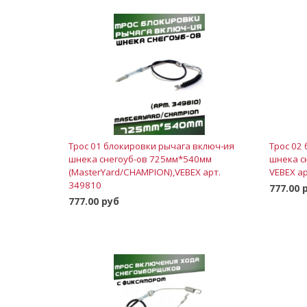
Трос 01 блокировки рычага включ-ия
Трос 02
шнека снегоуб-ов 725мм*540мм
шнека с
(MasterYard/CHAMPION),VEBEX арт.
VEBEX а
349810
777.00 
777.00 руб
В корзину