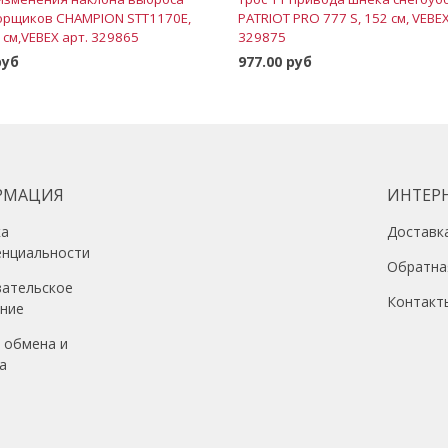
орщиков CHAMPION STT1170E,
PATRIOT PRO 777 S, 152 см, VEBEX
 см,VEBEX арт. 329865
329875
руб
977.00 руб
В корзину
В корзину
РМАЦИЯ
ИНТЕР
ка
Доставк
енциальности
Обратна
вательское
Контакт
ение
 обмена и
а