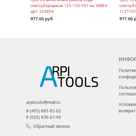
снегоуборщиков 125-120-101 см, VEBEX
снегоуб
арт. 329854
112*131
977.00 руб
977.00 
В корзину
ИНФО
Полити
конфид
Пользо
соглаш
arpitools@mail.ru
Условия
возврат
8 (495) 665-82-62
8 (925) 830-67-90
Обратный звонок