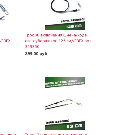
Трос 08 включения шнека/хода
 VEBEX
снегоуборщиков 125 см,VEBEX арт.
329850
899.00 руб
В корзину
борщиков
Трос 12 управления движением