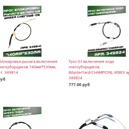
 блокировки рычага включения
Трос 03 включения хода
негоуборщиков 740мм*530мм,
снегоуборщиков
рт. 349814
(MasterYard/CHAMPION), VEBEX а
349824
руб
777.00 руб
В корзину
В корзину