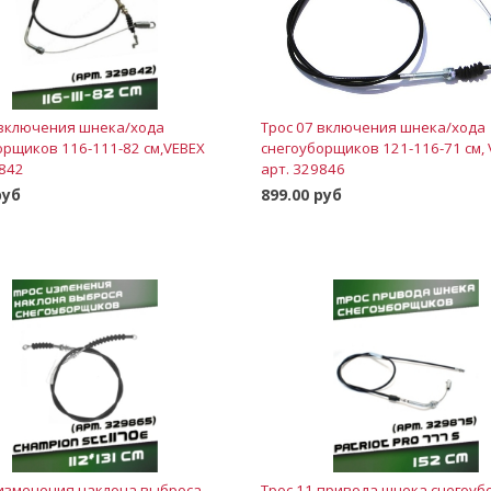
 включения шнека/хода
Трос 07 включения шнека/хода
орщиков 116-111-82 см,VEBEX
снегоуборщиков 121-116-71 см,
9842
арт. 329846
руб
899.00 руб
В корзину
В корзину
 изменения наклона выброса
Трос 11 привода шнека снегоу