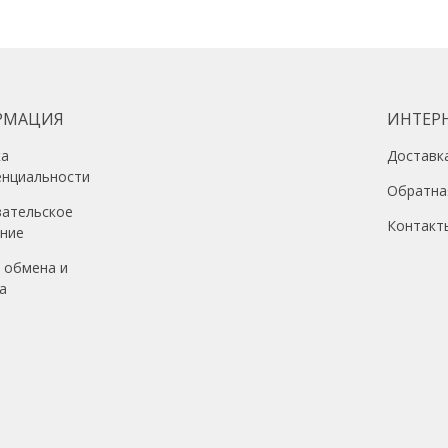
В корзину
РМАЦИЯ
ИНТЕР
ка
Доставк
енциальности
Обратна
вательское
Контакт
ение
 обмена и
а