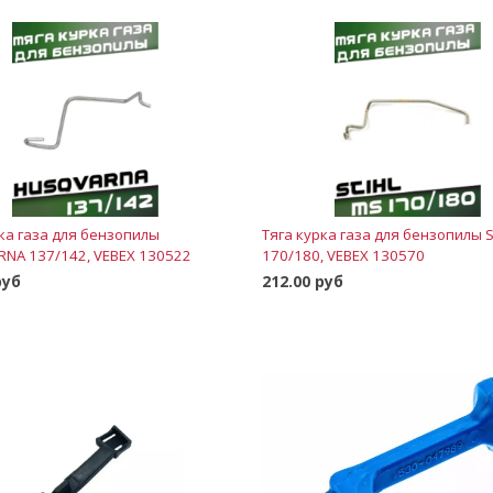
рка газа для бензопилы
Тяга курка газа для бензопилы 
NA 137/142, VEBEX 130522
170/180, VEBEX 130570
руб
212.00 руб
В корзину
В корзину