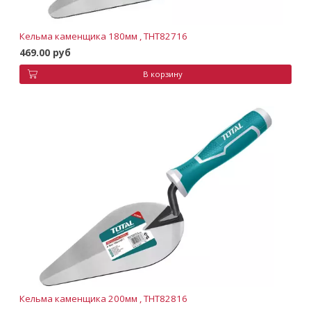
Кельма каменщика 180мм , THT82716
469.00 руб
В корзину
Кельма каменщика 200мм , THT82816