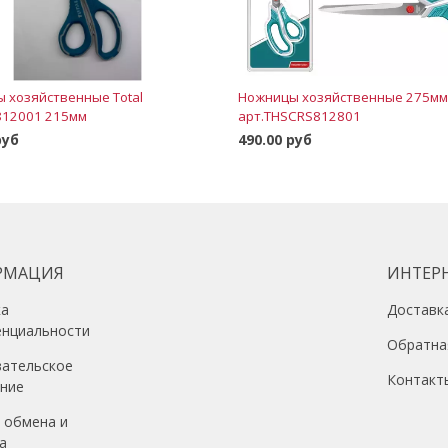
 хозяйственные Total
Ножницы хозяйственные 275мм
812001 215мм
арт.THSCRS812801
руб
490.00 руб
В корзину
В корзину
РМАЦИЯ
ИНТЕР
ка
Доставк
енциальности
Обратна
вательское
Контакт
ение
 обмена и
а