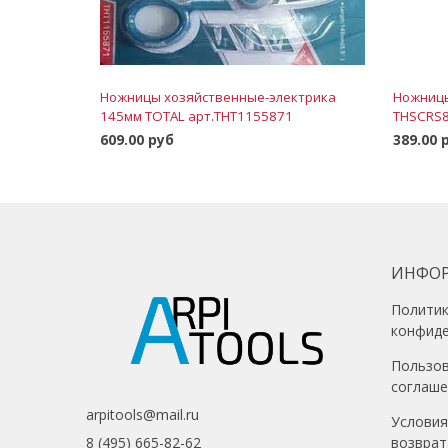
Ножницы хозяйственные-электрика
Ножницы
145мм TOTAL арт.THT1155871
THSCRS
609.00 руб
389.00 
В корзину
ИНФО
Полити
конфид
Пользо
соглаш
arpitools@mail.ru
Условия
возврат
8 (495) 665-82-62