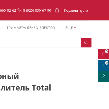
Корзина пуста
 665-82-62
8 (925) 830-67-90
ТРИММЕРА БЕНЗО-ЭЛЕКТРО
ЕЩЕ
0
0
рный
литель Total