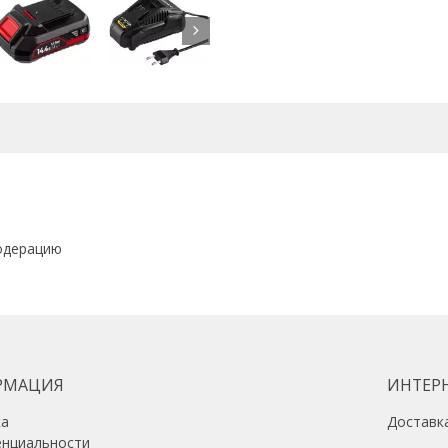
Макс. диаметр сверления (дер
25 мм
Макс. диаметр сверления (мет
16 мм
Функции
реверс, тормоз двигателя, за
одерацию
РМАЦИЯ
ИНТЕР
ка
Доставк
енциальности