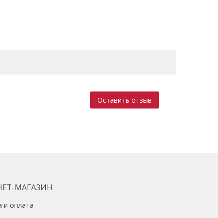
ево)
алл)
щита от перегрузок, регулировка частоты вращения
Оставить отзыв
НЕТ-МАГАЗИН
а и оплата