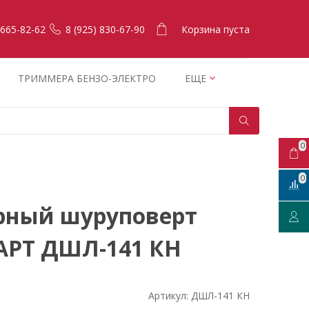
Корзина пуста
 665-82-62
8 (925) 830-67-90
ТРИММЕРА БЕНЗО-ЭЛЕКТРО
ЕЩЕ
0
0
рный шуруповерт
АРТ ДШЛ-141 КН
Артикул:
ДШЛ-141 КН