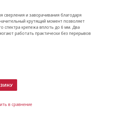
я сверления и заворачивания благодаря
Значительный крутящий момент позволяет
о спектра крепежа вплоть до 6 мм. Два
могают работать практически без перерывов
ы
РЗИНУ
ить в сравнение
ого хода
ент