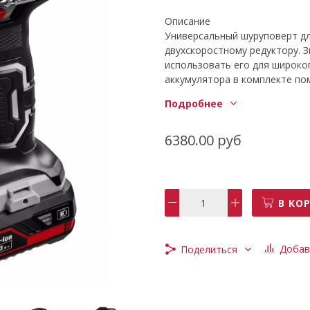
Описание
Универсальный шуруповерт дл
двухскоростному редуктору. 
использовать его для широког
аккумулятора в комплекте по
Характеристики
Подробнее
Тип инструмента
дрель-шуруповерт
Тип патрона
6380.00 руб
быстрозажимной
Количество скоростей работ
2
Питание
В КО
от аккумулятора
Диаметр патрона
1 – 13 мм
Добав
Поделиться
Макс. число оборотов холост
1400 об/мин
Максимальный крутящий мом
32 Н·м