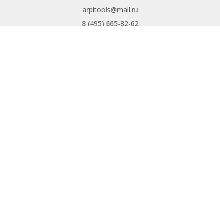
arpitools@mail.ru
8 (495) 665-82-62
8 (925) 830-67-90
Обратный звонок
ИНФОРМАЦИЯ
Политика
конфиденциальности
Пользовательское
соглашение
Условия обмена и
возврата
ИНТЕРНЕТ-
МАГАЗИН
Доставка и оплата