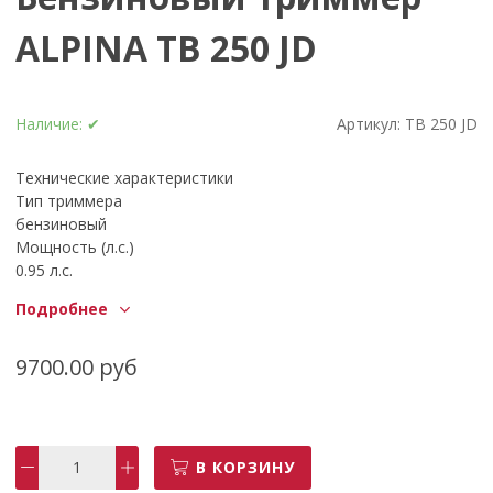
ALPINA TB 250 JD
Наличие:
✔
Артикул:
TB 250 JD
Технические характеристики
Тип триммера
бензиновый
Мощность (л.с.)
0.95 л.с.
Мощность (кВт)
Подробнее
0.7
Двигатель
2-х тактный
9700.00 руб
Рабочий объем
25.4 см3
Бак
0.65 л
В КОРЗИНУ
Ширина скашивания для лески