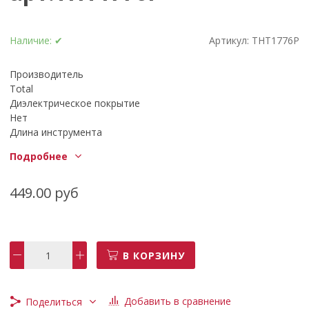
Наличие:
✔
Артикул:
THT1776P
Производитель
Total
Диэлектрическое покрытие
Нет
Длина инструмента
180 мм
Подробнее
Омедненный инструмент
Нет
Тип
449.00 руб
Бокорезы
Состояние
Новое
В КОРЗИНУ
Добавить в сравнение
Поделиться