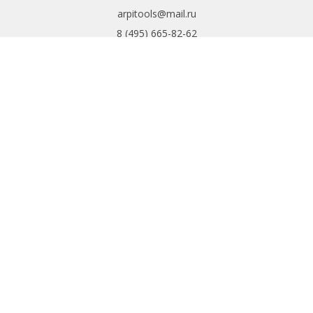
arpitools@mail.ru
8 (495) 665-82-62
8 (925) 830-67-90
Обратный звонок
ИНФОРМАЦИЯ
Политика
конфиденциальности
Пользовательское
соглашение
Условия обмена и
возврата
ИНТЕРНЕТ-
МАГАЗИН
Доставка и оплата