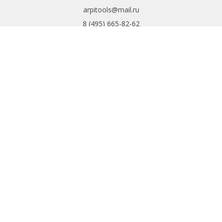
arpitools@mail.ru
8 (495) 665-82-62
8 (925) 830-67-90
Обратный звонок
ИНФОРМАЦИЯ
Политика
конфиденциальности
Пользовательское
соглашение
Условия обмена и
возврата
ИНТЕРНЕТ-
МАГАЗИН
Доставка и оплата