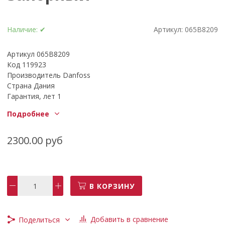
Наличие:
✔
Артикул:
065B8209
Артикул 065B8209
Код 119923
Производитель Danfoss
Страна Дания
Гарантия, лет 1
Материал латунь
Подробнее
Вес, кг 0,50
Тип полнопроходной кран
Диаметр Ду (DN), мм 25
2300.00 руб
Пропуск. способность Kvs, м3/ч 39
Макс. рабочее давление, бар 40
Присоединение Rp 1 дюймы
Тмакс. 110 °С
В КОРЗИНУ
Среда Вода и гликолевые смеси
Резьба Внутренняя
Тип рукоятки Рычаг
Добавить в сравнение
Поделиться
Присоединение Резьбовое