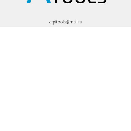
arpitools@mail.ru
8 (495) 665-82-62
8 (925) 830-67-90
Обратный звонок
ИНФОРМАЦИЯ
Политика
конфиденциальности
Пользовательское
соглашение
Условия обмена и
возврата
ИНТЕРНЕТ-
МАГАЗИН