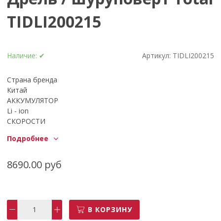
TIDLI200215
Наличие:
✔
Артикул:
TIDLI200215
Страна бренда
Китай
АККУМУЛЯТОР
Li - ion
СКОРОСТИ
2
Подробнее
СКОРОСТЬ БЕЗ НАГРУЗКИ
0 - 400/0 - 1500 об / мин
ВЕС, кг
8690.00 руб
1,3
Мощность, вт
20
Наличие удара
В КОРЗИНУ
Ударная