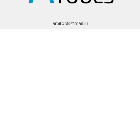
Гарантийный срок
1 г.
Габариты и вес с учетом упаковки
Габариты транспортной упаковки
arpitools@mail.ru
30х57х24 см
8 (495) 665-82-62
Вес в транспортной упаковке
8 (925) 830-67-90
5.9 кг
Обратный звонок
ИНФОРМАЦИЯ
Политика
конфиденциальности
Пользовательское
соглашение
Условия обмена и
возврата
ИНТЕРНЕТ-
МАГАЗИН