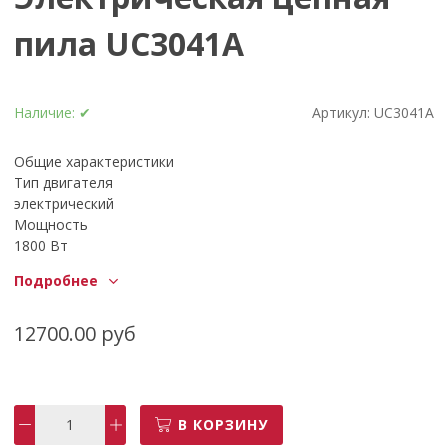
пила UC3041A
Наличие:
✔
Артикул:
UC3041A
Общие характеристики
Тип двигателя
электрический
Мощность
1800 Вт
Количество скоростей
Подробнее
1
Шаг цепи
3/8 дюйма
12700.00 руб
Обработка
Длина шины
30 см
Производительность
В КОРЗИНУ
Скорость резания