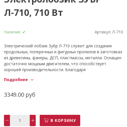
Л-710, 710 Вт
Наличие:
✔
Артикул:
Л-710
Электрический лобзик Зубр Л-710 служит для создания
продольных, поперечных и фигурных пропилов в заготовках
из древесины, фанеры, ДСП, пластмассы, металла. Оснащен
достаточно мощным двигателем, что способствует
хорошей производительности. Благодаря
быстрозажимному патрону замена полотен
Подробнее
осуществляется без вспомогательных принадлежностей.
Электронная регулировка частоты хода в широком
диапазоне помогает подобрать оптимальный режим в
3349.00 руб
зависимости от особенностей материала. Преимущества: -
Надежная конструкция - Встроенный держатель для ключа -
Рукоятка с противоскользящей накладкой - Защитная скоба
для защиты оператора при работе - Патрубок подключения
В КОРЗИНУ
пылесоса для эффективного пылеотвода - Встроенная