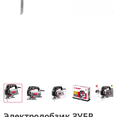
Электролобзик ЗУБР