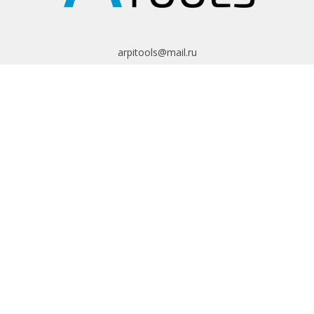
arpitools@mail.ru
8 (495) 665-82-62
8 (925) 830-67-90
Обратный звонок
ИНФОРМАЦИЯ
Политика
конфиденциальности
Пользовательское
соглашение
Условия обмена и
возврата
ИНТЕРНЕТ-
МАГАЗИН