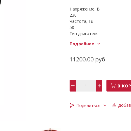
Напряжение, В
230
Частота, Гц
50
Тип двигателя
электрический
Подробнее
Тип штанги
разборная
Мощность, кВт
11200.00 руб
1,2
Длина товара, мм
175
Ширина товара, мм
В КО
650
Высота товара, мм
42
Добав
Поделиться
Масса брутто, кг
7
Производитель
FUBAG