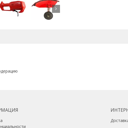
Диаметр лески, мм
2,4
Тип рукоятки
велосипедная
Ремень
одноплечевой
Мощность, л.с.
1,63
одерацию
РМАЦИЯ
ИНТЕР
ка
Доставк
енциальности