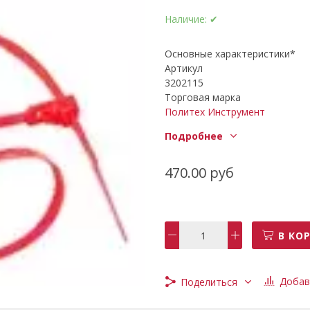
Наличие:
✔
Основные характеристики*
Артикул
3202115
Торговая марка
Политех Инструмент
Вес (кг)
Подробнее
0.09
Бренд: - -
Политех Инструмент
470.00 руб
Длина
150 мм
Ширина, мм:
7.2
В КО
Добав
Поделиться