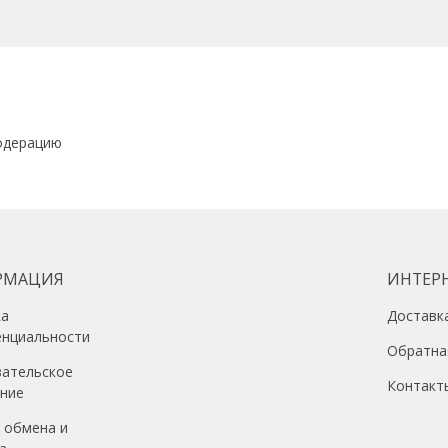
одерацию
РМАЦИЯ
ИНТЕР
ка
Доставк
енциальности
Обратна
вательское
Контакт
ение
 обмена и