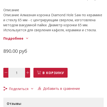
Описание
Описание Алмазная коронка Diamond Hole Saw по керамике
и стеклу 65 мм - с центрирующим сверлом, изготовлена
методом вакуумной пайки. Диаметр коронки 65 мм.
Используется для сверления кафеля, керамики и стекла.
Коронка имеет цилиндрический хвостовик. Встроенное
Подробнее
центрирующее сверло способствует точному
позиционированию при выполнении работ. Посадочное
отверстие - 10 мм. Максимальная глубина сверления - 30
890.00 руб
мм. При эксплуатации инструмента в зону реза должна
подаваться вода. Применяется для работы на сверлильных
устройствах. Характеристики Тип коронка Материал
покрытия режущей части алмазная Диаметр коронки 65 мм
В КОРЗИНУ
Материал обработки керамогранит, керамика, стекло Тип
сверления мокрое В комплекте коронка, центрирующее
сверло Хвостовик / соединение цилиндрический Длина 35
Добавить в сравнение
Поделиться
мм Максимальная глубина сверления 30 мм Диаметр
хвостовика 10 мм
Подробные характеристики
Отзывы
Общие характеристики