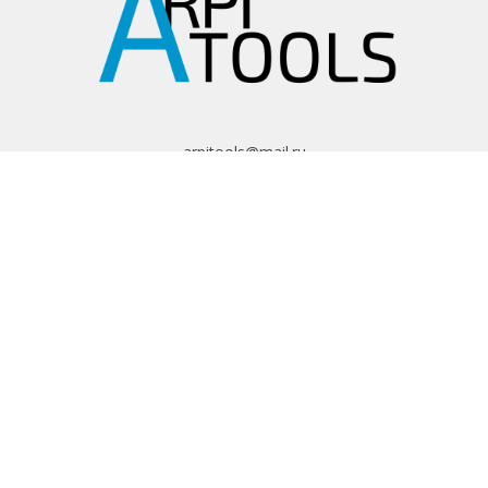
arpitools@mail.ru
8 (495) 665-82-62
8 (925) 830-67-90
Обратный звонок
ИНФОРМАЦИЯ
Политика
конфиденциальности
Пользовательское
соглашение
Условия обмена и
возврата