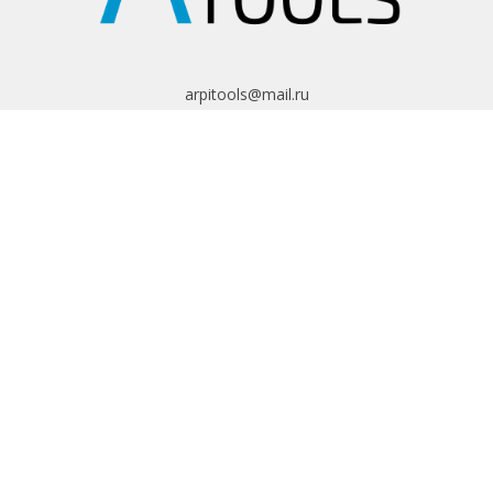
arpitools@mail.ru
8 (495) 665-82-62
8 (925) 830-67-90
Обратный звонок
ИНФОРМАЦИЯ
Политика
конфиденциальности
Пользовательское
соглашение
Условия обмена и
возврата
ИНТЕРНЕТ-