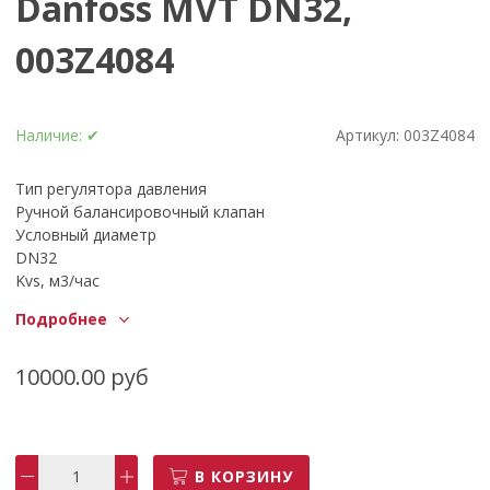
Danfoss MVT DN32,
003Z4084
Наличие:
✔
Артикул:
003Z4084
Тип регулятора давления
Ручной балансировочный клапан
Условный диаметр
DN32
Kvs, м3/час
18
Подробнее
Материал
Латунь
Тmax, °C
10000.00 руб
120
Pmax, бар
20
Тип соединения
В КОРЗИНУ
Муфта ВР