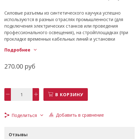
Силовые разъемы из синтетического каучука успешно
используются в разных отраслях промышленности (для
подключения электрических станков или проведения
профессионального освещения), на стройплощадках (при
прокладке временных кабельных линий и установки
бытовок), в бытовых условиях (для электроснабжения
Подробнее
торговых киосков, при организации выставочных
площадей), в личных подсобных хозяйствах (для
подключения электрооборудования и
270.00 руб
электроинструментов) и т.д.Серия КАУЧУК
Тип продукта Колодка штепсельная 3-гн. с/з
Цвет Черный
Количество постов 3
В КОРЗИНУ
Номинальное напряжение, B 250~
Номинальный ток, А 16
Мощность МАХ, ВТ 3500
Добавить в сравнение
Поделиться
Степень защиты от пыли и влаги IP44
Комплектация изделия В сборе
Тип упаковки Флоупак
Отзывы
Индикация Нет