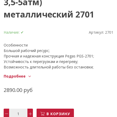
3,5-5атм)
металлический 2701
Наличие:
✔
Артикул:
2701
Особенности
Большой рабочий ресурс;
Прочная и надежная конструкция Pegas PGS-2701;
Устойчивость к перегрузкам и перегреву;
Возможность длительной работы без остановки;
Низкая взрыво- и пожароопасность рабочего процесса.
Подробнее
Комплектация
Инструмент;
Упаковка.
2890.00 руб
Характеристики 2701
Основные характеристики
Производитель
PEGAS
В КОРЗИНУ
Артикул