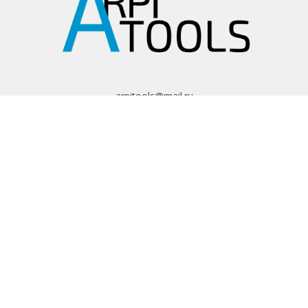
arpitools@mail.ru
8 (495) 665-82-62
8 (925) 830-67-90
Обратный звонок
ИНФОРМАЦИЯ
Политика
конфиденциальности
Пользовательское
соглашение
Условия обмена и
возврата