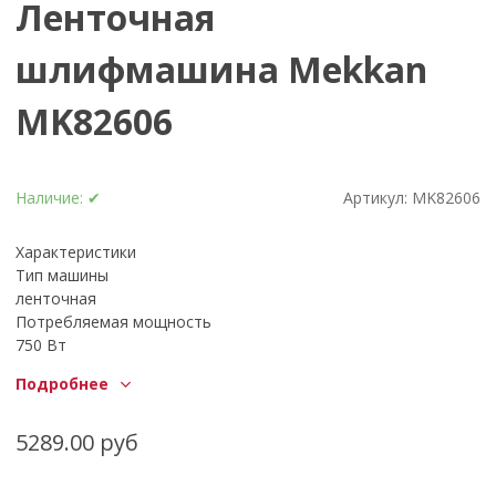
Ленточная
шлифмашина Mekkan
MK82606
Наличие:
✔
Артикул:
MK82606
Характеристики
Тип машины
ленточная
Потребляемая мощность
750 Вт
Макс. скорость ленты
Подробнее
260 м/мин
Длина ленты
533 мм
5289.00 руб
Ширина ленты
76 мм