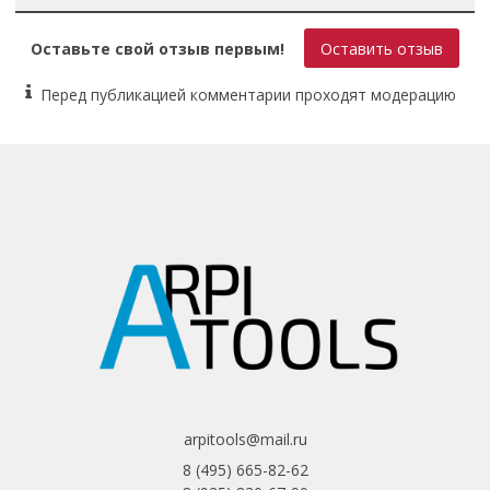
- Оснащена жидкокристаллическим экраном: фильтр
Оставьте свой отзыв первым!
Оставить отзыв
затемняется при возникновении сварочной дуги и быстро
возвращается назад в прозрачное состояние при ее
Перед публикацией комментарии проходят модерацию
отсутствии, что позволяет экономить время и всегда
работать обеими руками.
arpitools@mail.ru
8 (495) 665-82-62