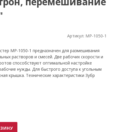
трон, перемешивание
"
Артикул:
МР-1050-1
стер МР-1050-1 предназначен для размешивания
ельных растворов и смесей. Две рабочих скорости и
оротов способствуют оптимальной настройке
рабочие нужды. Для быстрого доступа к угольным
ная крышка. Технические характеристики Зубр
мента дрель-миксер Мощность, Вт 1050 Тип
чие реверса нет Количество венчиков 1 Длина
 Электр. регулировка оборотов есть Вес нетто, кг
я, об/мин 0-500/0-700 Плавный пуск нет
 Комплектация коробка Преимущества Зубр мастер
тов - для перемешивания различных материалов
оступ к щеткам - для самостоятельной их замены;
на сменной насадки: 590 мм; Удобные рукоятки -
РЗИНУ
ительным миксером Зубр мастер МР-1050-1;