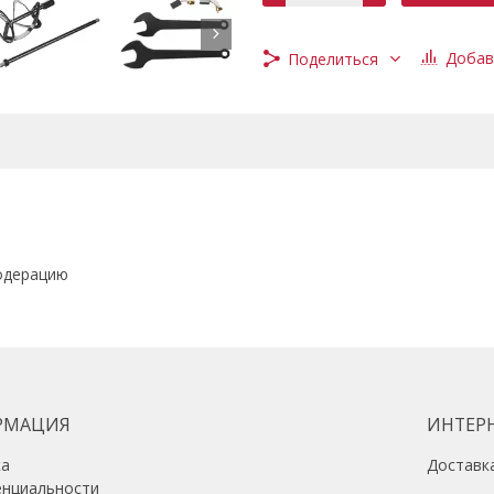
Эффективная насадка с широк
&#34;сверху-вниз&#34;.
Добав
Поделиться
одерацию
РМАЦИЯ
ИНТЕР
ка
Доставк
енциальности