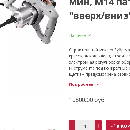
мин, М14 па
"вверх/вниз
Наличие:
✔
Строительный миксер Зубр ма
красок, лаков, клеев, строит
электронная регулировка об
инструмента под конкретные 
щеткам предусмотрена сервис
мастер МР-1050-1 Тип инстру
Подробнее
патрона М14 Патрон М14 Нали
кабеля, м 2 Число скоростей 2
4,2 Частота вращения шпиндел
10800.00 руб
Морозоустойчивый кабель да
МР-1050-1 Регулировка оборо
без разбрызгивания; Легкий д
Двухскоростной редуктор; Дли
В КО
для комфортной работы стро