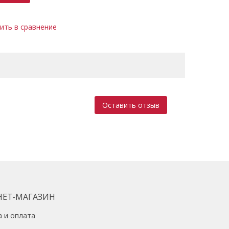
им венчиком в комплекте - для перемешивания
ить в сравнение
Оставить отзыв
НЕТ-МАГАЗИН
а и оплата