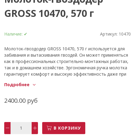
GROSS 10470, 570 г
Наличие:
✔
Артикул:
10470
Молоток-гвоздодер GROSS 10470, 570 г используется для
забивания и вытаскивания гвоздей. Он может применяться
как в профессиональных строительно-монтажных работах,
так и в домашнем хозяйстве. Эргономичная ручка молотка
гарантирует комфорт и высокую эффективность даже при
больших объемах работы.
Подробнее
Технические характеристики молотка-гвоздодера GROSS
10470 Назначение для столярных работ Форма бойка
круглый Вес бойка, кг 0,57 Материал рукояти
2400.00 руб
двухкомпонентный Материал бойка сталь Общая длина, мм
435 Наличие магнита нет Вес нетто, кг 0,57 Гвоздодер есть
Преимущества молотка-гвоздодера GROSS 10470
Небольшой вес;
В КОРЗИНУ
Вылет бойка исключен;