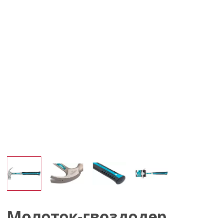
Молоток-гвоздодер