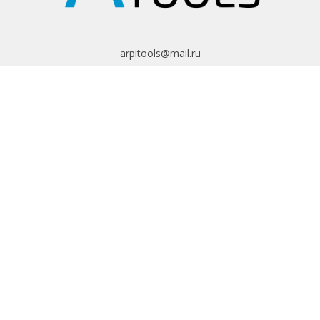
arpitools@mail.ru
8 (495) 665-82-62
8 (925) 830-67-90
Обратный звонок
ИНФОРМАЦИЯ
Политика
конфиденциальности
Пользовательское
соглашение
Условия обмена и
возврата
ИНТЕРНЕТ-
МАГАЗИН