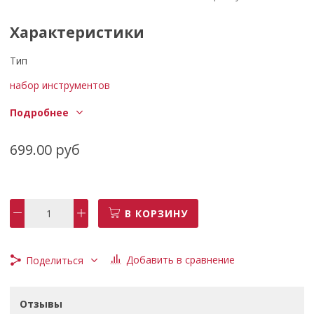
Характеристики
Тип
набор инструментов
Количество предметов
Подробнее
6 шт.
699.00 руб
Инструменты в комплекте
отвёртки
Количество отверток
В КОРЗИНУ
6 шт.
Шлицы отвёрток
Добавить в сравнение
Поделиться
крестообразный (PH), прямой (SL)
Отвертки подробно
SL5.5x75, SL5.5x100, SL6.5x150, PH1x75, PH1x100,
Отзывы