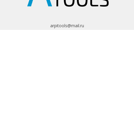
arpitools@mail.ru
8 (495) 665-82-62
8 (925) 830-67-90
Обратный звонок
ИНФОРМАЦИЯ
Политика
конфиденциальности
Пользовательское
соглашение
Условия обмена и
возврата
ИНТЕРНЕТ-