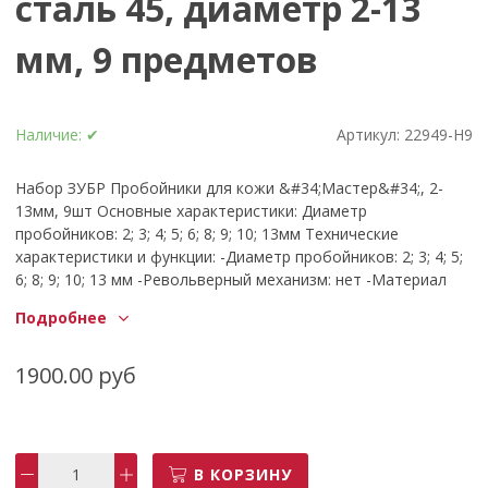
сталь 45, диаметр 2-13
мм, 9 предметов
Наличие:
✔
Артикул:
22949-H9
Набор ЗУБР Пробойники для кожи &#34;Мастер&#34;, 2-
13мм, 9шт Основные характеристики: Диаметр
пробойников: 2; 3; 4; 5; 6; 8; 9; 10; 13мм Технические
характеристики и функции: -Диаметр пробойников: 2; 3; 4; 5;
6; 8; 9; 10; 13 мм -Револьверный механизм: нет -Материал
пробойника: закаленная сталь 45 -Количество различных
Подробнее
диаметров отверстий: 9 шт Применение: Набор
пробойников для кожи &#34;ЗУБР&#34; предназначен для
выполнения круглых отверстий в различных листовых
1900.00 руб
материалах. Это универсальный высококачественный
инструмент для профессионального и бытового
применения, изготовленный из высококачественной стали
Особенности, Преимущества: 1. Пробойники девяти
В КОРЗИНУ
различных диаметров; 2. Благодаря использованию