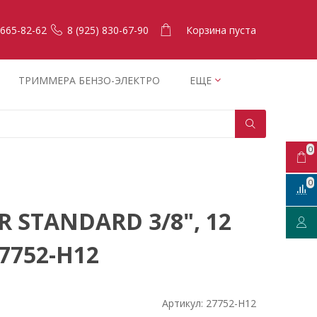
Корзина пуста
 665-82-62
8 (925) 830-67-90
ТРИММЕРА БЕНЗО-ЭЛЕКТРО
ЕЩЕ
0
0
R STANDARD 3/8", 12
7752-H12
Артикул:
27752-H12