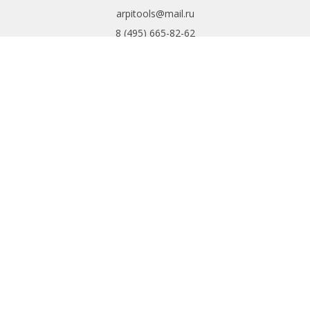
arpitools@mail.ru
8 (495) 665-82-62
8 (925) 830-67-90
Обратный звонок
ИНФОРМАЦИЯ
Политика
конфиденциальности
Пользовательское
соглашение
Условия обмена и
возврата
ИНТЕРНЕТ-
МАГАЗИН
Доставка и оплата