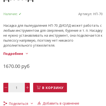
Наличие:
✔
Артикул:
НП-70
Насадка для пылеудаления НП-70 ДИОЛД может работать с
любым инструментом для сверления, бурение и т. п. Насадку
не нужно устанавливать на инструмент, она подключается к
пылесосу напрямую, поэтому нет никакого
дополнительного утяжелителя.
Основные особенности:
Подробнее
Вертикальная установка.
1670.00 руб
Прочное крепление к стене.
Специальное прорезиненное уплотнение не пропускает
частицы пыли на рабочую зону.
Положение шланги регулируется посредством подвижного
В КОРЗИНУ
патрубка.
Защитная щетка-кольцо вмещает сверла диаметром до 70
мм.
Патрубок насадки совместим со шлангом пылесосов от 27
Добавить в сравнение
Поделиться