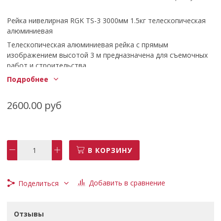
Рейка нивелирная RGK TS-3 3000мм 1.5кг телескопическая
алюминиевая
Телескопическая алюминиевая рейка с прямым
изображением высотой 3 м предназначена для съемочных
работ и строительства.
Сочетание Е-градуировки на одной стороне и
Подробнее
миллиметровой шкалы на другой стороне расширяет
возможности использования реек, а небольшой размер и
2600.00 руб
вес телескопической рейки делают ее удобной и
мобильной.
Удобство переноски и выравнивания обеспечивается
комплектацией.
В КОРЗИНУ
Добавить в сравнение
Поделиться
Отзывы