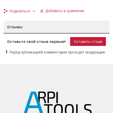
600 мм
Материал губок
Добавить в сравнение
Поделиться
Хромомолибденовая Cr-Mo закаленная сталь
Назначение
Отзывы
Для электромонтажных работ
Покрытие
Оставьте свой отзыв первым!
Оставить отзыв
Отшлифованы, полированны c антикоррозионным
покрытием
Перед публикацией комментарии проходят модерацию
Рукоятки
Двухкомпонентные с мягкими, нескользящими резиновыми
накладками
Твердость режущих кромок, hrc
65
Тип
Ножницы для резки кабеля