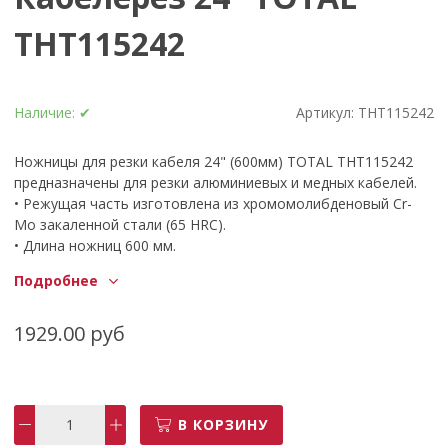
THT115242
Наличие:
✔
Артикул:
THT115242
Ножницы для резки кабеля 24" (600мм) TOTAL THT115242
предназначены для резки алюминиевых и медных кабелей.
• Режущая часть изготовлена из хромомолибденовый Cr-
Mo закаленной стали (65 HRC).
• Длина ножниц 600 мм.
• Стальные рычаги с мягкими, нескользящими резиновыми
Подробнее
накладками обеспечивают максимальное усилие,
позволяющее надежно удерживать инструмент, и
обеспечивает комфортную работу.
1929.00 руб
• Отшлифованы, покрыты антикоррозионным покрытием.
Бренд
Total
В КОРЗИНУ
Длина, мм