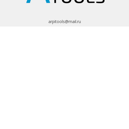
arpitools@mail.ru
8 (495) 665-82-62
8 (925) 830-67-90
Обратный звонок
ИНФОРМАЦИЯ
Политика
конфиденциальности
Пользовательское
соглашение
Условия обмена и
возврата
ИНТЕРНЕТ-
МАГАЗИН