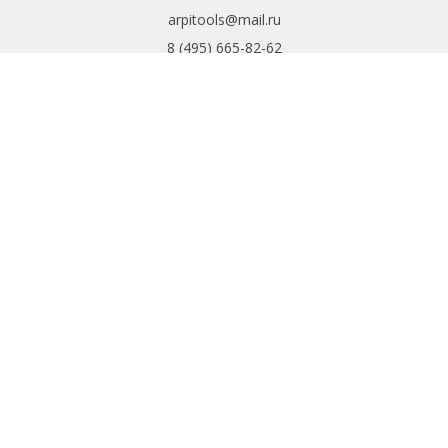
arpitools@mail.ru
8 (495) 665-82-62
8 (925) 830-67-90
Обратный звонок
ИНФОРМАЦИЯ
Политика
конфиденциальности
Пользовательское
соглашение
Условия обмена и
возврата
ИНТЕРНЕТ-
МАГАЗИН
Доставка и оплата