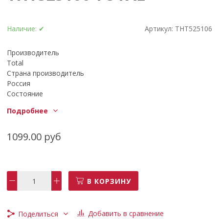
Наличие:
✔
Артикул:
THT525106
Производитель
Total
Страна производитель
Россия
Состояние
Новое
Подробнее
- тип: штучный
- тип ножниц: прямые
- применение: листовой материал
1099.00 руб
- общая длина: 300 мм
- материал рукояток: пластик УДЛИНЕННЫЙ
В КОРЗИНУ
Добавить в сравнение
Поделиться