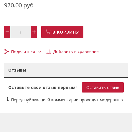
970.00 руб
Материал
пластик
Ручка для переноски
В КОРЗИНУ
есть
Замок
Добавить в сравнение
Поделиться
пластиковый
Отзывы
Габариты (ДхШхВ)
46x36.5x7 см
Оставьте свой отзыв первым!
Оставить отзыв
Перед публикацией комментарии проходят модерацию