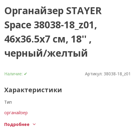
Органайзер STAYER
Space 38038-18_z01,
46x36.5x7 см, 18'' ,
черный/желтый
Наличие:
✔
Артикул:
38038-18_z01
Характеристики
Тип
органайзер
Назначение
Подробнее
аксессуары