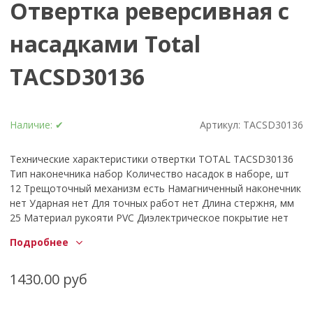
Отвертка реверсивная с
насадками Total
TACSD30136
Наличие:
✔
Артикул:
TACSD30136
Технические характеристики отвертки TOTAL TACSD30136
Тип наконечника набор Количество насадок в наборе, шт
12 Трещоточный механизм есть Намагниченный наконечник
нет Ударная нет Для точных работ нет Длина стержня, мм
25 Материал рукояти PVC Диэлектрическое покрытие нет
Общая длина, мм 170 Форма ручки Г-образная Вес нетто, кг
Подробнее
0,219 Габариты без упаковки, мм 160х40х40 Гибкая нет
Материал насадок CrV Тип шлица SL, PH, PZ
1430.00 руб