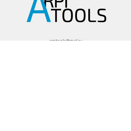
arpitools@mail.ru
8 (495) 665-82-62
8 (925) 830-67-90
Обратный звонок
ИНФОРМАЦИЯ
Политика
конфиденциальности
Пользовательское
соглашение
Условия обмена и
возврата