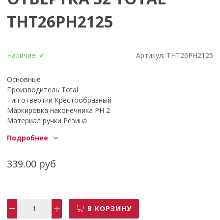
THT26PH2125
Наличие:
✔
Артикул:
THT26PH2125
Основные
Производитель Total
Тип отвертки Крестообразный
Маркировка наконечника PH 2
Материал ручки Резина
Наличие индикатора Нет
Подробнее
Намагниченный наконечник Да
Диэлектрическое покрытие Да
339.00 руб
В КОРЗИНУ