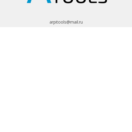
arpitools@mail.ru
8 (495) 665-82-62
8 (925) 830-67-90
Обратный звонок
ИНФОРМАЦИЯ
Политика
конфиденциальности
Пользовательское
соглашение
Условия обмена и
возврата
ИНТЕРНЕТ-
МАГАЗИН