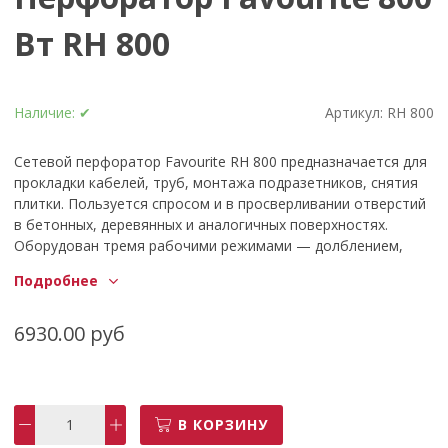
Вт RH 800
Наличие:
✔
Артикул:
RH 800
Сетевой перфоратор Favourite RH 800 предназначается для
прокладки кабелей, труб, монтажа подразетников, снятия
плитки. Пользуется спросом и в просверливании отверстий
в бетонных, деревянных и аналогичных поверхностях.
Оборудован тремя рабочими режимами — долблением,
сверлением, сверлением с ударом. Потребляемая мощность
Подробнее
- 800 Вт, Скорость вращения - 0-870 об/мин, Частота
ударов - 0-4850 уд/мин, Энергия удара - 2,4 Дж,
Максимальный диаметр сверления: дерево - 40 мм, бетон -
6930.00 руб
24 мм, металл - 13 мм, Кол-во режимов работы – 3,
Расположение двигателя - горизонтальное , Тип патрона:
SDS &#43;, В комплекте 3 бура , зубило, пилка, доп.
рукоятка. Упаковка: кейс.
В КОРЗИНУ