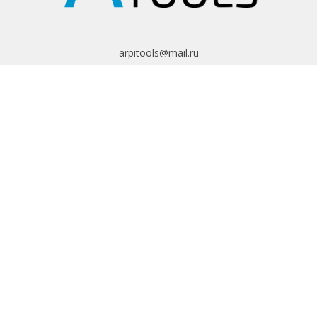
arpitools@mail.ru
8 (495) 665-82-62
8 (925) 830-67-90
Обратный звонок
ИНФОРМАЦИЯ
Политика
конфиденциальности
Пользовательское
соглашение
Условия обмена и
возврата
ИНТЕРНЕТ-
МАГАЗИН