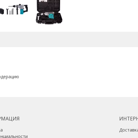
Перфоратор с пылесосом
нет
С пыльником
да
Перфоратор с вертикальным д
да
Сверлильный патрон
нет
Вес нетто, кг
4,6
Сила удара, Дж
4.5
одерацию
Частота вращения шпинделя,
950
Регулировка частоты вращен
есть
Частота ударов, уд/мин
4250
Мах диаметр сверления (дере
РМАЦИЯ
ИНТЕР
42
ка
Доставк
Max диаметр сверления (мета
енциальности
13