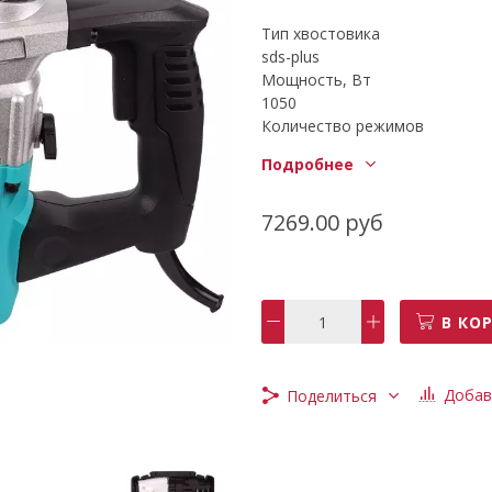
Тип хвостовика
sds-plus
Мощность, Вт
1050
Количество режимов
3
Подробнее
Страна изготовитель
Китай
Max сила удара, Дж
7269.00 руб
4,5
Реверс
нет
Виброзащита
В КО
нет
Max диаметр сверления буром
26
Добав
Поделиться
Легкий доступ к щеткам
есть
Длина кабеля, м
2,5