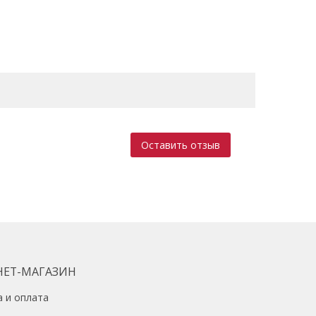
вигателем (бочка)
Оставить отзыв
 об/мин
ия
во), мм
НЕТ-МАГАЗИН
а и оплата
лл), мм