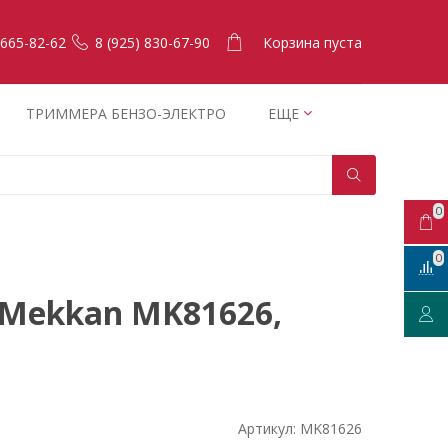
Корзина пуста
 665-82-62
8 (925) 830-67-90
ТРИММЕРА БЕНЗО-ЭЛЕКТРО
ЕЩЕ
0
0
Mekkan MK81626,
Артикул:
MK81626