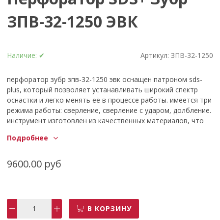
ЗПВ-32-1250 ЭВК
Наличие:
✔
Артикул:
ЗПВ-32-1250
перфоратор зубр зпв-32-1250 эвк оснащен патроном sds-
plus, который позволяет устанавливать широкий спектр
оснастки и легко менять её в процессе работы. имеется три
режима работы: сверление, сверление с ударом, долбление.
инструмент изготовлен из качественных материалов, что
гарантирует надежность и долговечность.
Подробнее
антивибрационная система и предохранительная муфта
обеспечивают комфортную работу оператора. технические
характеристики зубр зпв-32-1250 эвк страна изготовитель
9600.00 руб
виброзащита есть количество режимов 3 тип хвостовика
sds-plus сверлильный патрон нет вес, кг 6 мощность, вт
1250 max диаметр сверления буром (бетон), мм 32 max сила
удара, дж 3,5 частота вращения шпинделя, об/мин 730
В КОРЗИНУ
предохранительная муфта да сила удара, дж 3.5