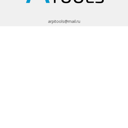
arpitools@mail.ru
8 (495) 665-82-62
8 (925) 830-67-90
Обратный звонок
ИНФОРМАЦИЯ
Политика
конфиденциальности
Пользовательское
соглашение
Условия обмена и
возврата
ИНТЕРНЕТ-
МАГАЗИН