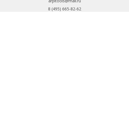
arpitools@mail.ru
8 (495) 665-82-62
8 (925) 830-67-90
Обратный звонок
ИНФОРМАЦИЯ
Политика
конфиденциальности
Пользовательское
соглашение
Условия обмена и
возврата
ИНТЕРНЕТ-
МАГАЗИН
Доставка и оплата
Обратная связь