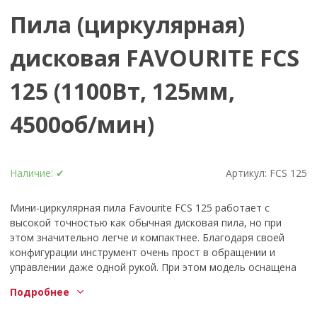
Пила (циркулярная)
дисковая FAVOURITE FCS
125 (1100Вт, 125мм,
4500об/мин)
Наличие:
✔
Артикул:
FCS 125
Мини-циркулярная пила Favourite FCS 125 работает с
высокой точностью как обычная дисковая пила, но при
этом значительно легче и компактнее. Благодаря своей
конфигурации инструмент очень прост в обращении и
управлении даже одной рукой. При этом модель оснащена
верхней рукояткой-кнопкой, посредством которой
Подробнее
инструмент оптимально лежит в руке и обеспечивает
простое ведение по линии реза и высокую точность при