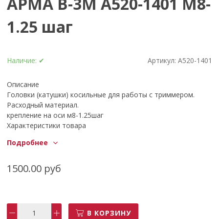
АРМА В-3М А520-1401 М8-
1.25 шаг
Наличие:
✔
Артикул:
А520-1401
Описание
Головки (катушки) косильные для работы с триммером.
Расходный материал.
крепление на оси м8-1.25шаг
Характеристики товара
Глубина упаковки 0.8 см
Подробнее
Страна производства Китай
1500.00 руб
В КОРЗИНУ