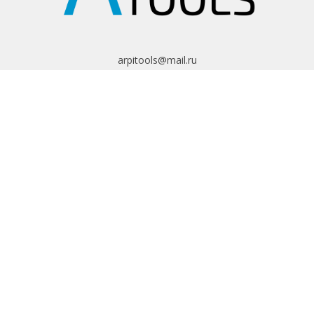
arpitools@mail.ru
8 (495) 665-82-62
8 (925) 830-67-90
Обратный звонок
ИНФОРМАЦИЯ
Политика
конфиденциальности
Пользовательское
соглашение
Условия обмена и
возврата
ИНТЕРНЕТ-