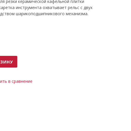
для резки керамической кафельной плитки
каретка инструмента охватывает рельс с двух
едством шарикоподшипникового механизма.
РЗИНУ
ить в сравнение