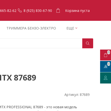
Корзина пуста
 665-82-62
8 (925) 830-67-90
ТРИММЕРА БЕНЗО-ЭЛЕКТРО
ЕЩЕ
0
0
TX 87689
Артикул:
87689
MTX PROFESSIONAL 87689 - это новая модель