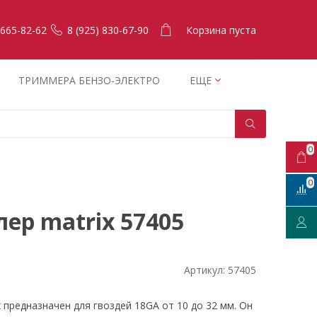
Корзина пуста
 665-82-62
8 (925) 830-67-90
ТРИММЕРА БЕНЗО-ЭЛЕКТРО
ЕЩЕ
0
0
ер matrix 57405
Артикул:
57405
 предназначен для гвоздей 18GA от 10 до 32 мм. Он