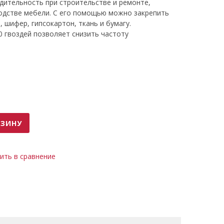
дительность при строительстве и ремонте,
одстве мебели. С его помощью можно закрепить
, шифер, гипсокартон, ткань и бумагу.
0 гвоздей позволяет снизить частоту
газину позволяет легко его пополнять.Нейлер
щиты от механических повреждений. Специальное
чке обеспечивает удобный и надежный хват. Нейлер
руки не устают в процессе работы.
РЗИНУ
ить в сравнение