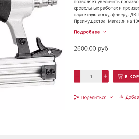
позволяет увеличить произво
кровельных работах и произв
паркетную доску, фанеру, ДВП
Преимущества: Магазин на 10
заправок.Быстрый доступ к ма
Подробнее
выполнен из алюминия для за
обрезиненное покрытие на ру
весит 1,2 кг, благодаря чему 
2600.00 руб
В КО
Добав
Поделиться