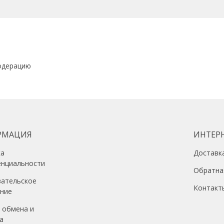
одерацию
РМАЦИЯ
ИНТЕР
ка
Доставк
енциальности
Обратна
вательское
Контакт
ение
 обмена и
а