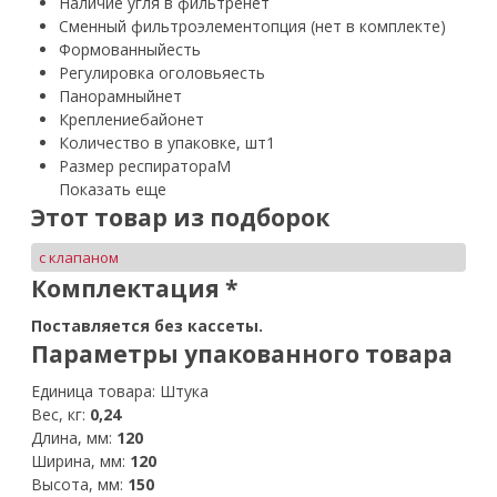
Наличие угля в фильтре
нет
Сменный фильтроэлемент
опция (нет в комплекте)
Формованный
есть
Регулировка оголовья
есть
Панорамный
нет
Крепление
байонет
Количество в упаковке, шт
1
Размер респиратора
M
Показать еще
Этот товар из подборок
с клапаном
Комплектация
*
Поставляется без кассеты.
Параметры упакованного товара
Единица товара: Штука
Вес, кг:
0,24
Длина, мм:
120
Ширина, мм:
120
Высота, мм:
150