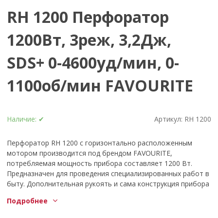
RH 1200 Перфоратор
1200Вт, 3реж, 3,2Дж,
SDS+ 0-4600уд/мин, 0-
1100об/мин FAVOURITE
Наличие:
✔
Артикул:
RH 1200
Перфоратор RH 1200 с горизонтально расположенным
мотором производится под брендом FAVOURITE,
потребляемая мощность прибора составляет 1200 Вт.
Предназначен для проведения специализированных работ в
быту. Дополнительная рукоять и сама конструкция прибора
обеспечивают удобный хват и способствуют комфортной
Подробнее
эксплуатации. Число вращений на холостом ходу – до 1100
об/мин, имеется точная регулировка скорости вращения.