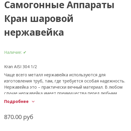
Самогонные Аппараты
Кран шаровой
нержавейка
Наличие:
✔
Kran AISI 304 1/2
Чаще всего металл нержавейка используются для
изготовления труб, там, где требуется особая надежность.
Нержавейка это – практически вечный материал. В любом
случае нержавейка имеет преимущества перед любыми
другими материалами такими, как латунь, медь, оцинковка.
Подробнее
Несмотря на то, что нержавейка дорогой материал из нее
предпочитают делать системы холодного и горячего
870.00 руб
водопровода. Трубы служат в несколько раз дольше, чем
обычная сталь так как практически не подвержена
коррозии. Кроме того, преимущество нержавейки над