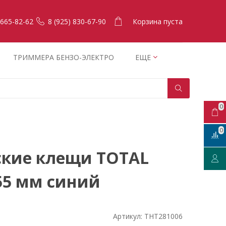
Корзина пуста
 665-82-62
8 (925) 830-67-90
ТРИММЕРА БЕНЗО-ЭЛЕКТРО
ЕЩЕ
0
0
ские клещи TOTAL
55 мм синий
Артикул:
THT281006