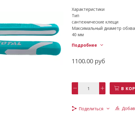
Характеристики
Тип
сантехнические клещи
Максимальный диаметр обхва
40 мм
Рукоятки-чехлы
Подробнее
есть
Материал рукояток-чехлов
двухкомпонентные
1100.00 руб
Назначение
для металла, для пластика
Переставные клещи
да
В КО
Материал губок
хром-ванадиевая сталь
Масса
Добав
Поделиться
458 г
Длина
255 мм