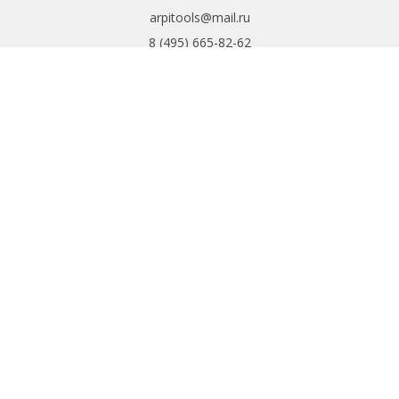
arpitools@mail.ru
8 (495) 665-82-62
8 (925) 830-67-90
Обратный звонок
ИНФОРМАЦИЯ
Политика
конфиденциальности
Пользовательское
соглашение
Условия обмена и
возврата
ИНТЕРНЕТ-
МАГАЗИН
Доставка и оплата