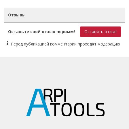
Страна-изготовитель
Франция, Китай
Отзывы
Количество инструментов в наборе, шт.
1
Гарантия
Оставьте свой отзыв первым!
Оставить отзыв
1 год
Перед публикацией комментарии проходят модерацию