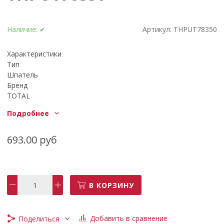
Наличие:
✔
Артикул:
THPUT78350
Характеристики
Тип
Шпатель
Бренд
TOTAL
Серии
Подробнее
Millennium - Тысячелетие
Длина, мм
350
693.00 руб
Ширина, мм
140
Материал
ABS пластик
В КОРЗИНУ
Размеры, мм
14"/350mm
Цвет
Добавить в сравнение
Поделиться
Бирюзовый