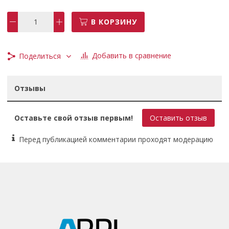
нетто, кг: 2,5; Питание: Сеть; Упаковка: картонная коробка; -
-- Совместимые товары: GCD103210011 Круг заточной
В КОРЗИНУ
105х22.2х3.2 мм WORTEX; --- Гарантийный срок - 2 года.
Добавить в сравнение
Поделиться
Отзывы
Оставьте свой отзыв первым!
Оставить отзыв
Перед публикацией комментарии проходят модерацию