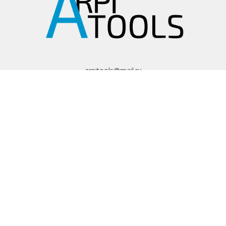
arpitools@mail.ru
8 (495) 665-82-62
8 (925) 830-67-90
Обратный звонок
ИНФОРМАЦИЯ
Политика
конфиденциальности
Пользовательское
соглашение
Условия обмена и
возврата