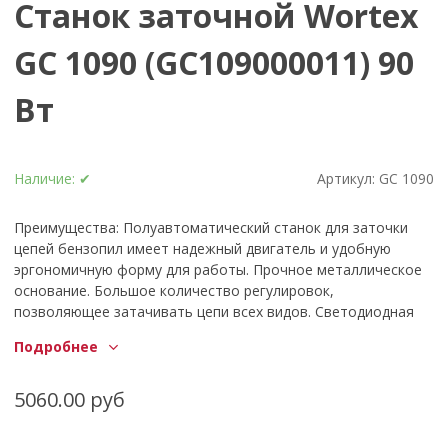
Станок заточной Wortex
GC 1090 (GC109000011) 90
Вт
Наличие:
✔
Артикул:
GC 1090
Преимущества: Полуавтоматический станок для заточки
цепей бензопил имеет надежный двигатель и удобную
эргономичную форму для работы. Прочное металлическое
основание. Большое количество регулировок,
позволяющее затачивать цепи всех видов. Светодиодная
подсветка рабочей зоны. Частота вращения: 5000 об/мин.
Подробнее
Вес: 2,5 кг. Технические характеристики: Диаметр круга, мм:
105; Посадочный размер, мм:22,2; Максимальная толщина
круга, мм: 3,2; Угол поворота стола (влево/вправо), гр: 35;
5060.00 руб
Напряжение, В: 230; Частота, Гц: 50; Мощность
(потребляемая), Вт: 90; Обороты (число), об/мин: 5000; Вес