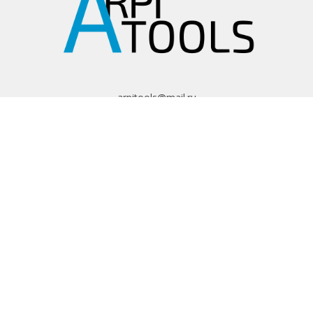
Материал
Высокоуглеродистая сталь
Гарантия
1 год
Размеры, мм
215
Особенности: Изолированные ручки, Нескользящее
arpitools@mail.ru
покрытие, Профессиональное назначение
8 (495) 665-82-62
8 (925) 830-67-90
Обратный звонок
ИНФОРМАЦИЯ
Политика
конфиденциальности
Пользовательское
соглашение
Условия обмена и
возврата