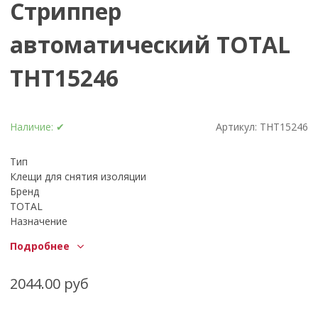
Стриппер
автоматический TOTAL
THT15246
Наличие:
✔
Артикул:
THT15246
Тип
Клещи для снятия изоляции
Бренд
TOTAL
Назначение
Автомобильный, Монтажный, Электромонтажный
Подробнее
Вид реза
Торцевой
Страна-изготовитель
2044.00 руб
Франция, Китай (Тайвань)
Вид ключа